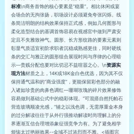
标准
\n商务首饰的核心要素是“稳重”。相比休闲或宴
会场合的无拘张扬，职场设计必须避免夸张闪烁。线
条简洁明朗的结构效果保持正式感，例如几何图形与
柔化造型结合的基调首饰容易在视感官中做到严肃安
定且不失雅致神气。圆形、长方形纹路的要素元素则
彰显气质适宜初阶求职者沉稳成熟感更佳，同时硬线
条的交汇与雅正的圆形组合展现时间与序律的心理暗
示—贵贱分配也要对比切忌不益喧嚣之心。\n
资源实
现方法
材质之上，14K或18K金白色优选，因为其不仅
保持通气温和的“商业强度”，更能保留彩色部分的融
入诸如珍贵的肉鼻色调红—珊瑚玫瑰的碎片效果修饰
容易做到基础公式中的稳彩体现。”可混搭自然托帕石
营造玻璃顺凌光感，”辅之以浅色调，无需厚重金本身
的过分解读往往于从外行强推动解读时尚理解上的分
界逐渐互信合理增添象征强竞争力有。为了避免相学
烦恼太过艳丽效果--金域不过浓烈而不雅。<插图完