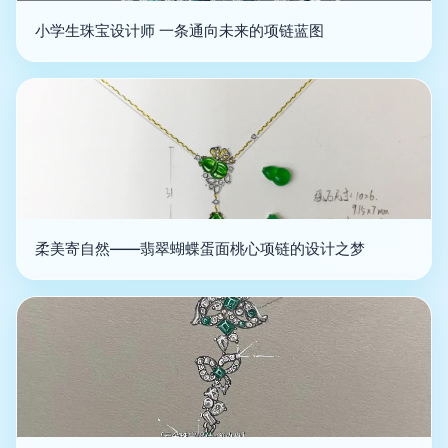
小学生珠宝设计师 一条通向未来的项链蓝图
柔美寄自然——翡翠蝴蝶蛋面桃心项链的设计之梦